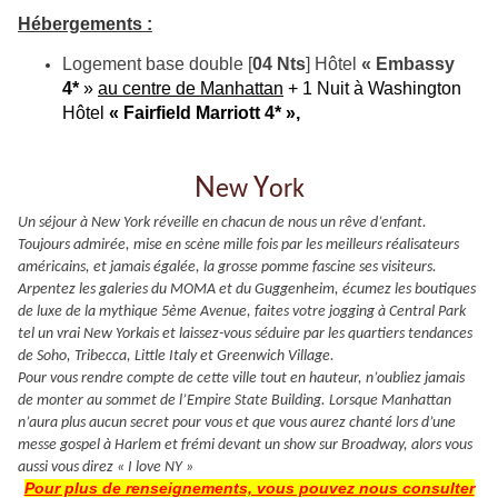
Hébergements :
Logement base double [
04 Nts
] Hôtel
« Embassy
4*
»
au centre de Manhattan
+ 1 Nuit à Washington
Hôtel
« Fairfield Marriott 4* »,
N
Y
ew
ork
Un séjour à New York réveille en chacun de nous un rêve d’enfant.
Toujours admirée, mise en scène mille fois par les meilleurs réalisateurs
américains, et jamais égalée, la grosse pomme fascine ses visiteurs.
Arpentez les galeries du MOMA et du Guggenheim, écumez les boutiques
de luxe de la mythique 5ème Avenue, faites votre jogging à Central Park
tel un vrai New Yorkais et laissez-vous séduire par les quartiers tendances
de Soho, Tribecca, Little Italy et Greenwich Village.
Pour vous rendre compte de cette ville tout en hauteur, n’oubliez jamais
de monter au sommet de l’Empire State Building. Lorsque Manhattan
n’aura plus aucun secret pour vous et que vous aurez chanté lors d’une
messe gospel à Harlem et frémi devant un show sur Broadway, alors vous
aussi vous direz « I love NY »
Pour plus de renseignements, vous pouvez nous consulter