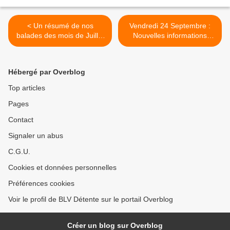
< Un résumé de nos
Vendredi 24 Septembre :
balades des mois de Juillet
Nouvelles informations
et Août 2021
concernant le port du
masque selon les
informations de la
Hébergé par Overblog
préfecture >
Top articles
Pages
Contact
Signaler un abus
C.G.U.
Cookies et données personnelles
Préférences cookies
Voir le profil de BLV Détente sur le portail Overblog
Créer un blog sur Overblog