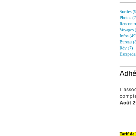
Sorties
(9
Photos
(7
Rencontr
Voyages
(
Infos
(49
Bureau
(8
Rdv
(7)
Escapade
Adhé
'asso
L
compt
Août 2
Tarif de