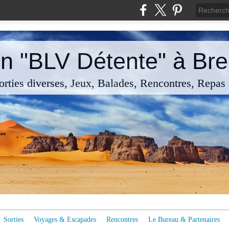
n "BLV Détente" à Breu
rties diverses, Jeux, Balades, Rencontres, Repas
Sorties
Voyages & Escapades
Rencontres
Le Bureau & Partenaires