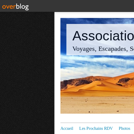
Associatio
Voyages, Escapades, So
Accueil
Les Prochains RDV
Photos