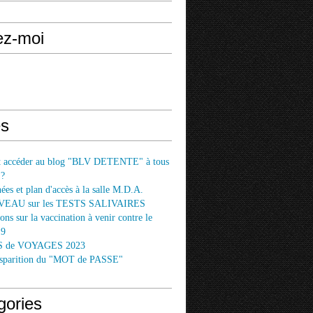
ez-moi
s
accéder au blog "BLV DETENTE" à tous
 ?
es et plan d'accès à la salle M.D.A.
EAU sur les TESTS SALIVAIRES
ons sur la vaccination à venir contre le
19
 de VOYAGES 2023
disparition du "MOT de PASSE"
gories