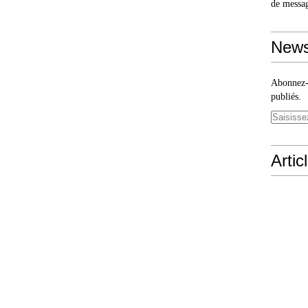
de messa
News
Abonnez-v
publiés.
Artic