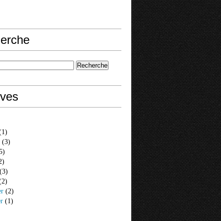
erche
ives
(1)
(3)
5)
2)
(3)
(2)
er
(2)
er
(1)