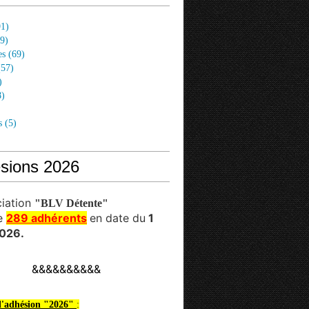
1)
9)
es
(69)
57)
)
)
s
(5)
sions 2026
ciation
"BLV Détente"
e
289 adhérents
en date du
1
026.
&&&&&&&&&&
 l'adhésion "2026"
: