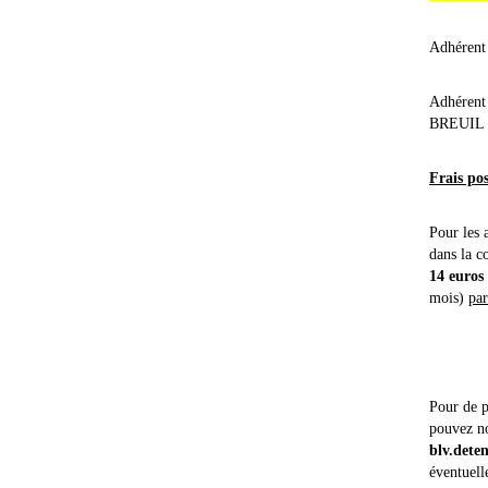
Adhérent
Adhérent
BREUIL
Frais po
Pour les 
dans la 
14 euros
mois)
par
Pour de p
pouvez no
blv.dete
éventuell