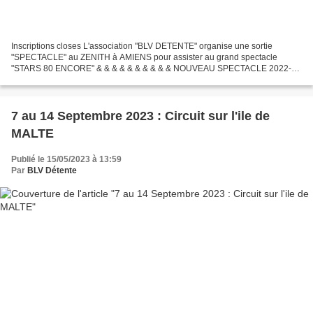
Inscriptions closes L'association "BLV DETENTE" organise une sortie
"SPECTACLE" au ZENITH à AMIENS pour assister au grand spectacle
"STARS 80 ENCORE" & & & & & & & & & & NOUVEAU SPECTACLE 2022-
2023 Le phénomène aux 4,5 millions de spectateurs sera de...
7 au 14 Septembre 2023 : Circuit sur l'ile de
MALTE
Publié le 15/05/2023 à 13:59
Par
BLV Détente