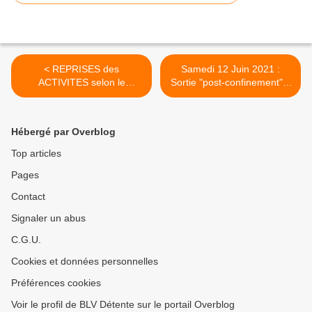
< REPRISES des
Samedi 12 Juin 2021 :
ACTIVITES selon le
Sortie "post-confinement" à
protocole des réouvertures
DIEPPE >
des mois de MAI et JUIN
2021
Hébergé par Overblog
Top articles
Pages
Contact
Signaler un abus
C.G.U.
Cookies et données personnelles
Préférences cookies
Voir le profil de BLV Détente sur le portail Overblog