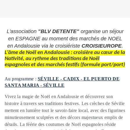
L'association
"BLV DETENTE"
organise un séjour
en ESPAGNE au moment des marchés de NOEL
en Andalousie via le croisiériste
CROISIEUROPE
.
L'âme de Noël en Andalousie : croisière au cœur de la
Nativité, au rythme des traditions de Noël
espagnoles et des marchés festifs (formule port/port)
Au programme :
SÉVILLE - CADIX - EL PUERTO DE
SANTA MARIA - SÉVILLE
Vivez la magie de Noël en Andalousie et découvrez son
histoire à travers ses traditions festives. Les crèches de Séville
mettent en lumière tout le savoir-faire local, avec des figurines
minutieusement sculptées et des décors majestueux emplis de
détails. La féérie des coutumes de Noël espagnoles réside