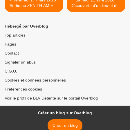
< Vendredi 27 mars 2026 :
Samedi 11 avril 2026 :
Sortie au ZENITH AMIENS
Découverte d'un lieu et d'un
"STARS 80 FOREVER"
livre à FITZ-JAMES. >
Hébergé par Overblog
Top articles
Pages
Contact
Signaler un abus
C.G.U.
Cookies et données personnelles
Préférences cookies
Voir le profil de BLV Détente sur le portail Overblog
Créer un blog sur Overblog
Créer un blog