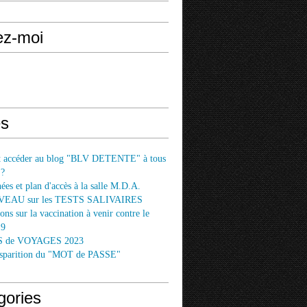
ez-moi
s
accéder au blog "BLV DETENTE" à tous
 ?
es et plan d'accès à la salle M.D.A.
EAU sur les TESTS SALIVAIRES
ons sur la vaccination à venir contre le
19
 de VOYAGES 2023
disparition du "MOT de PASSE"
gories