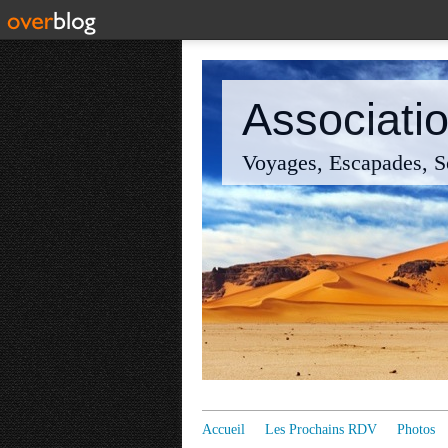
Associatio
Voyages, Escapades, So
Accueil
Les Prochains RDV
Photos