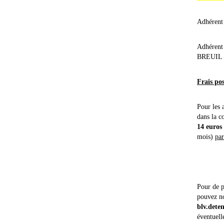
Adhérent
Adhérent
BREUIL
Frais po
Pour les 
dans la 
14 euros
mois)
par
Pour de p
pouvez no
blv.dete
éventuell