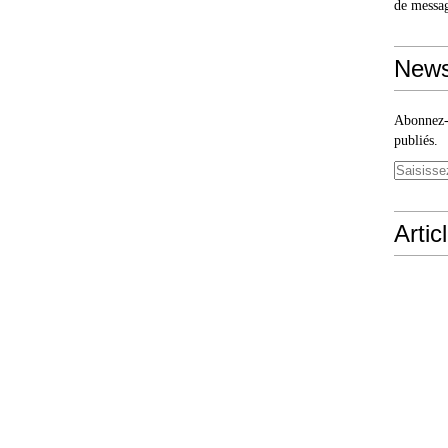
de messa
News
Abonnez-v
publiés.
Artic