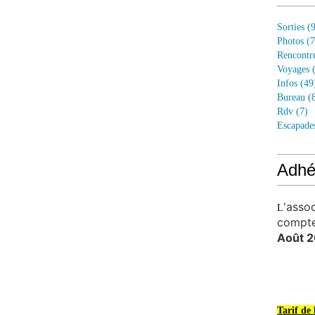
Sorties
(9
Photos
(7
Rencontr
Voyages
(
Infos
(49
Bureau
(8
Rdv
(7)
Escapade
Adhé
'asso
L
compt
Août 2
Tarif de