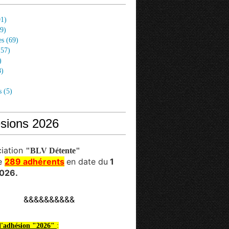
1)
9)
es
(69)
57)
)
)
s
(5)
sions 2026
ciation
"BLV Détente"
e
289 adhérents
en date du
1
026.
&&&&&&&&&&
 l'adhésion "2026"
: