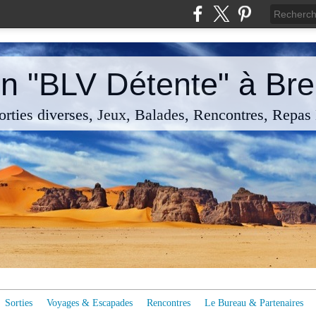
n "BLV Détente" à Breu
rties diverses, Jeux, Balades, Rencontres, Repas
Sorties
Voyages & Escapades
Rencontres
Le Bureau & Partenaires