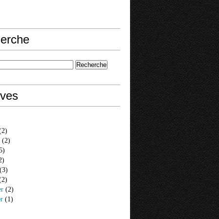
erche
ives
(2)
(2)
5)
2)
(3)
(2)
er
(2)
er
(1)