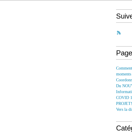
Suiv
Page
Comment 
moments
Coordonné
Du NOUV
Informati
COVID 
PROJETS
Vers la 
Caté