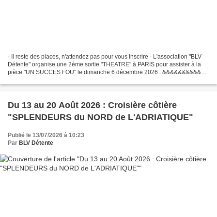
- Il reste des places, n'attendez pas pour vous inscrire - L'association "BLV
Détente" organise une 2ème sortie "THEATRE" à PARIS pour assister à la
pièce "UN SUCCES FOU" le dimanche 6 décembre 2026 . &&&&&&&&&&
Un Succès Fou Après "J'ai envie de toi"...
Du 13 au 20 Août 2026 : Croisière côtière
"SPLENDEURS du NORD de L'ADRIATIQUE"
Publié le 13/07/2026 à 10:23
Par
BLV Détente