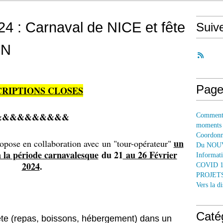
24 : Carnaval de NICE et fête
Suiv
ON
Page
CRIPTIONS CLOSES
&&&&&&&&&&
Comment 
moments
Coordonné
un
opose en collaboration avec un "tour-opérateur"
Du NOUV
 la période carnavalesque
du 21
au 26 Février
Informati
2024
.
COVID 
PROJETS
Vers la 
Caté
te (repas, boissons, hébergement) dans un