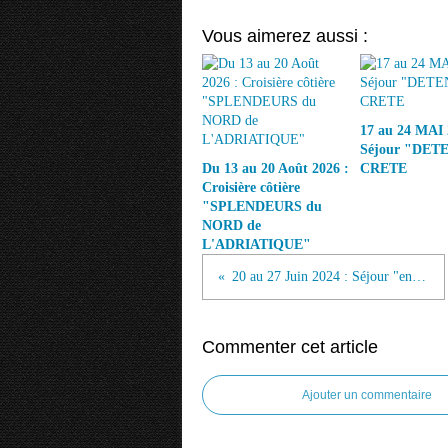
Vous aimerez aussi :
17 au 24 MAI 
Séjour "DET
Du 13 au 20 Août 2026 :
CRETE
Croisière côtière
"SPLENDEURS du
NORD de
L'ADRIATIQUE"
20 au 27 Juin 2024 : Séjour "en étoile" à DAX et sa région
Commenter cet article
Ajouter un commentaire