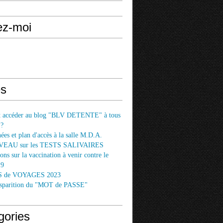
ez-moi
s
accéder au blog "BLV DETENTE" à tous
 ?
es et plan d'accès à la salle M.D.A.
EAU sur les TESTS SALIVAIRES
ons sur la vaccination à venir contre le
19
 de VOYAGES 2023
disparition du "MOT de PASSE"
gories