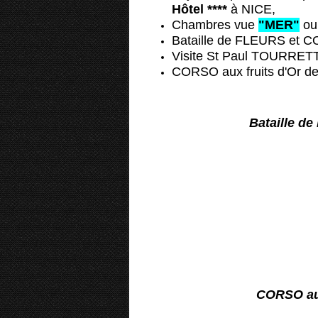
Hôtel ****
à NICE,
Chambres vue
"MER"
o
Bataille de FLEURS et 
Visite St Paul TOURRETTE
CORSO aux fruits d'Or 
Bataille d
CORSO au