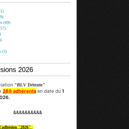
1)
9)
es
(69)
57)
)
)
s
(5)
sions 2026
ciation
"BLV Détente"
e
289 adhérents
en date du
1
026.
&&&&&&&&&&
 l'adhésion "2026"
: