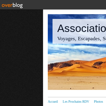
Associatio
Voyages, Escapades, So
Accueil
Les Prochains RDV
Photos