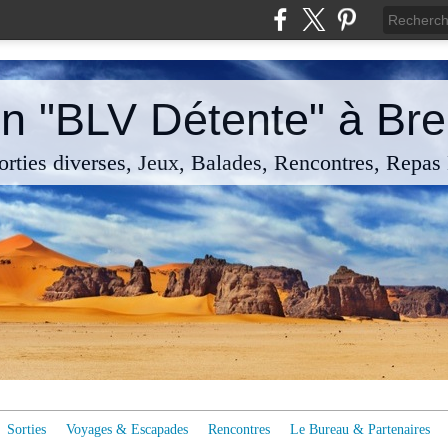
n "BLV Détente" à Breu
rties diverses, Jeux, Balades, Rencontres, Repas
Sorties
Voyages & Escapades
Rencontres
Le Bureau & Partenaires