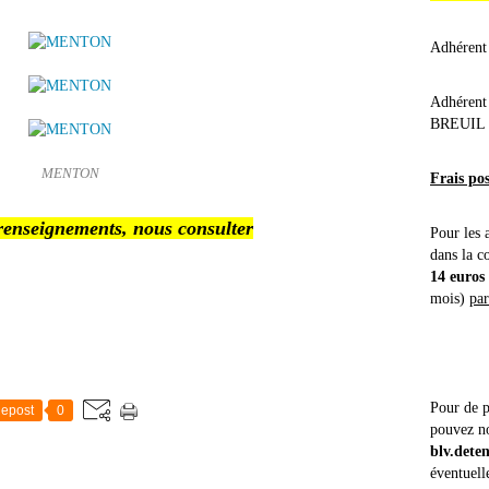
Adhérent
Adhérent
BREUIL
MENTON
Frais po
renseignements, nous consulter
Pour les 
dans la 
14 euros
mois)
par
Pour de p
epost
0
pouvez no
blv.dete
éventuell