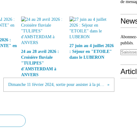
de messa
News
Abonnez-v
2026 :
publiés.
ENTE" en
27 juin au 4 juillet 2026
24 au 28 avril 2026 :
: Séjour en "ETOILE"
Croisière fluviale
dans le LUBERON
"TULIPES"
d'AMSTERDAM à
Artic
ANVERS
Dimanche 11 février 2024, sortie pour assister à la pièce de THEATRE "BERLIN - BERLIN"