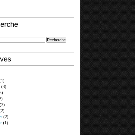
erche
ives
(1)
(3)
5)
2)
(3)
(2)
er
(2)
er
(1)