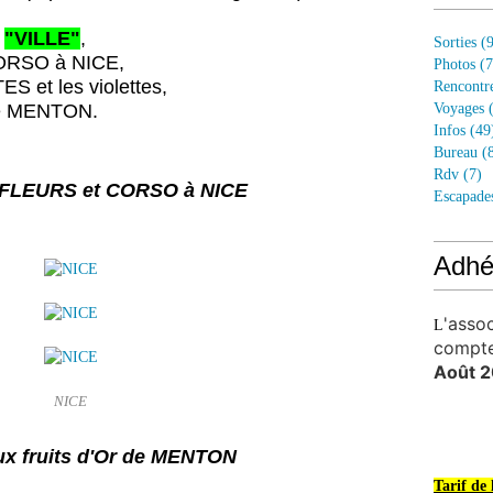
u
"VILLE"
,
Sorties
(9
CORSO à NICE,
Photos
(7
S et les violettes,
Rencontr
de MENTON.
Voyages
(
Infos
(49
Bureau
(8
Rdv
(7)
e FLEURS et CORSO à NICE
Escapade
Adhé
'asso
L
compt
Août 2
NICE
x fruits d'Or de MENTON
Tarif de