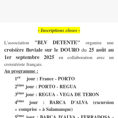
- Inscriptions closes -
"BLV DETENTE"
L'association
organise une
croisière fluviale sur le DOURO
25 août au
du
1er septembre 2025
en collaboration avec un
croisiériste français.
Au programme :
er
1
jour : France - PORTO
ème
2
jour : PORTO - REGUA
ème
3
jour : REGUA - VEGA DE TERON
ème
4
jour : BARCA D'ALVA (excursion
« comprise » à Salamanque)
ème
5
jour : BARCA D'ALVA - FERRADOSA -