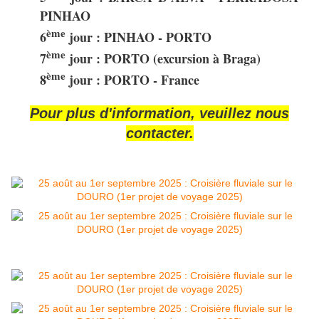
PINHAO
ème
6
jour : PINHAO - PORTO
ème
7
jour : PORTO (excursion à Braga)
ème
8
jour : PORTO - France
Pour plus d'information, veuillez nous
contacter.