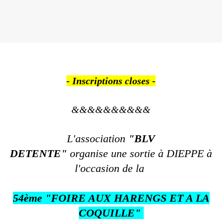
- Inscriptions closes -
&&&&&&&&&&
L'association
"BLV
DETENTE"
organise une sortie à DIEPPE à
l'occasion de la
54ème
"FOIRE AUX HARENGS ET A LA
COQUILLE"